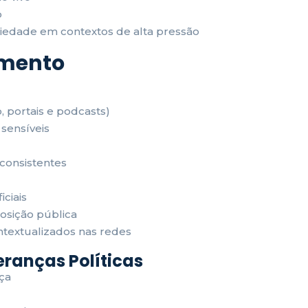
o
iedade em contextos de alta pressão
amento
, portais e podcasts)
sensíveis
consistentes
ciais
osição pública
ontextualizados nas redes
deranças Políticas
ça