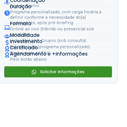
Coordenação
Andrés Gianni
Duração
Programa personalizado, com carga horária a
definir conforme a necessidade do[a]
participante, após pré-briefing
Formato
Online ao vivo (híbrido ou presencial sob
consulta)
Modalidade
Individual; VIP; Grupos (sob consulta)
Investimento
Sob consulta (programa personalizado)
Certificado
Digital, pela AETEC
Agendamento e +Informações
Pelo botão abaixo
Solicitar informações