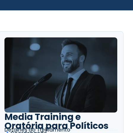
Media Training e
Oratória para Políticos
Detalhes do Treinamento