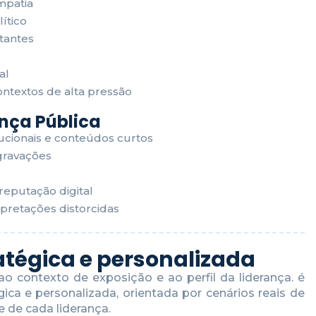
mpatia
ítico
tantes
al
ntextos de alta pressão
ença Pública
ucionais e conteúdos curtos
gravações
eputação digital
rpretações distorcidas
atégica e personalizada
 contexto de exposição e ao perfil da liderança. é
a e personalizada, orientada por cenários reais de
e de cada liderança.