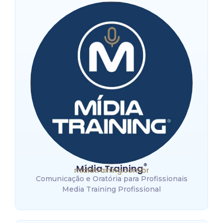
®
Mídia Training
midiatraining.com.br
Comunicação e Oratória para Profissionais
Media Training Profissional