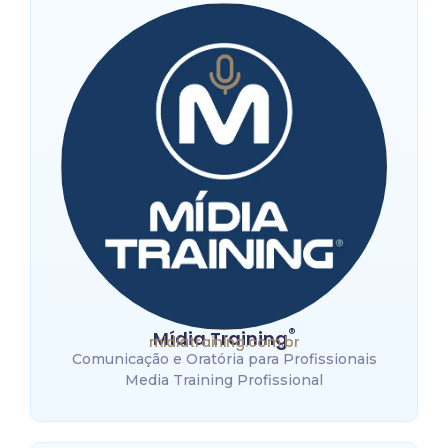
®
Mídia Training
midiatraining.com.br
Comunicação e Oratória para Profissionais
Media Training Profissional