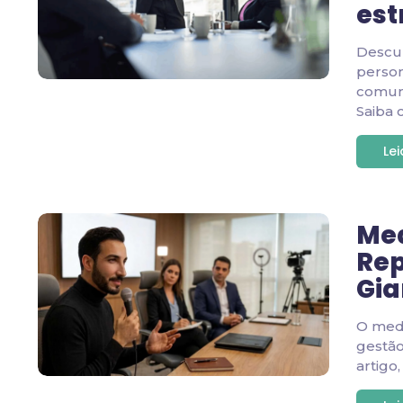
est
Descu
person
comuni
Saiba 
Le
Med
Rep
Gia
O medi
gestão
artigo