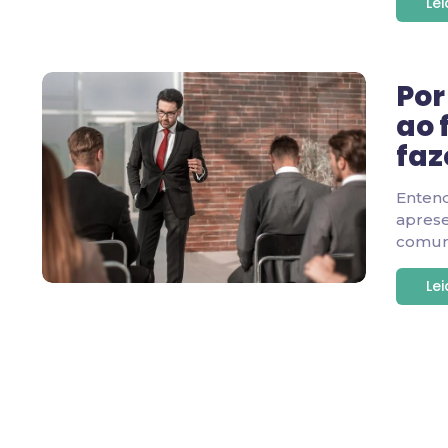
Le
Por
ao 
faz
Enten
apres
comuni
Le