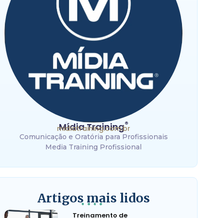
®
Mídia Training
midiatraining.com.br
Comunicação e Oratória para Profissionais
Media Training Profissional
Artigos mais lidos
Treinamento de