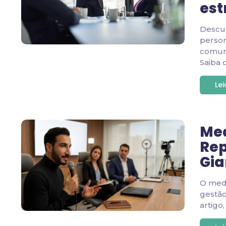
est
Descu
person
comuni
Saiba 
Le
Med
Rep
Gia
O medi
gestão
artigo