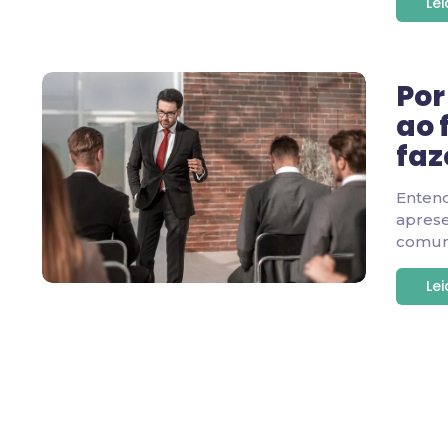
Le
Por
ao 
faz
Enten
apres
comuni
Le