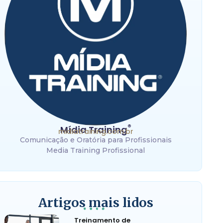
®
Mídia Training
midiatraining.com.br
Comunicação e Oratória para Profissionais
Media Training Profissional
Artigos mais lidos
Treinamento de