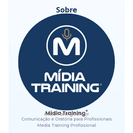
Sobre
®
Mídia Training
midiatraining.com.br
Comunicação e Oratória para Profissionais
Media Training Profissional