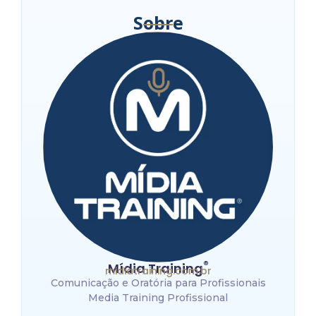
Sobre
®
Mídia Training
midiatraining.com.br
Comunicação e Oratória para Profissionais
Media Training Profissional