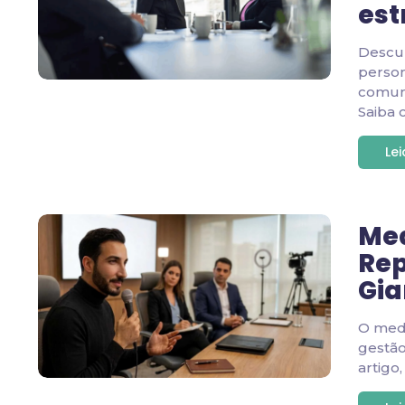
est
Descu
person
comuni
Saiba 
Le
Med
Rep
Gia
O medi
gestão
artigo