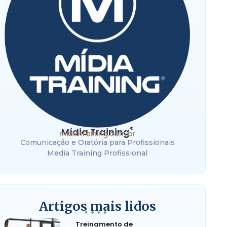
®
Mídia Training
midiatraining.com.br
Comunicação e Oratória para Profissionais
Media Training Profissional
Artigos mais lidos
Treinamento de