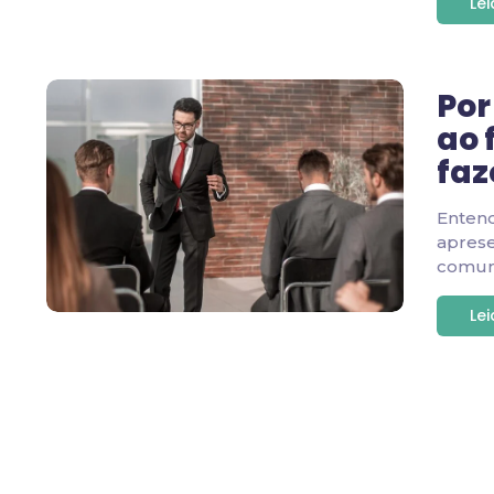
Le
Por
ao 
faz
Enten
apres
comuni
Le