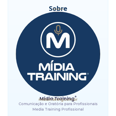
Sobre
®
Mídia Training
midiatraining.com.br
Comunicação e Oratória para Profissionais
Media Training Profissional