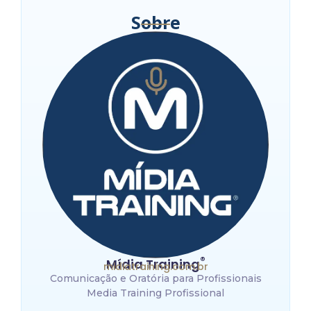
Sobre
®
Mídia Training
midiatraining.com.br
Comunicação e Oratória para Profissionais
Media Training Profissional