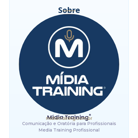
Sobre
®
Mídia Training
midiatraining.com.br
Comunicação e Oratória para Profissionais
Media Training Profissional