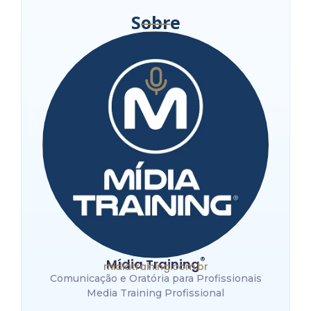
Sobre
®
Mídia Training
midiatraining.com.br
Comunicação e Oratória para Profissionais
Media Training Profissional