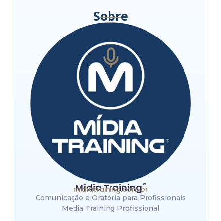
Sobre
®
Mídia Training
midiatraining.com.br
Comunicação e Oratória para Profissionais
Media Training Profissional