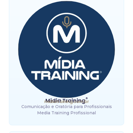
®
Mídia Training
midiatraining.com.br
Comunicação e Oratória para Profissionais
Media Training Profissional