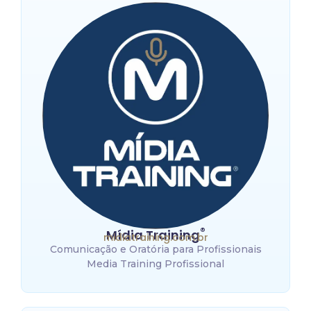
®
Mídia Training
midiatraining.com.br
Comunicação e Oratória para Profissionais
Media Training Profissional