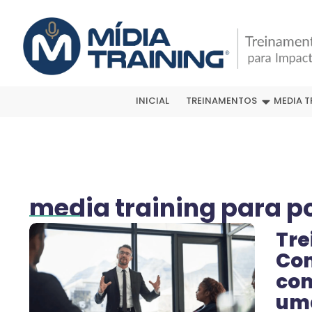
INICIAL
TREINAMENTOS
MEDIA T
media training para po
Tre
Com
com
um