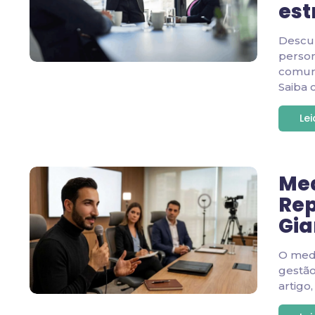
est
Descu
person
comuni
Saiba 
Le
Med
Rep
Gia
O medi
gestão
artigo