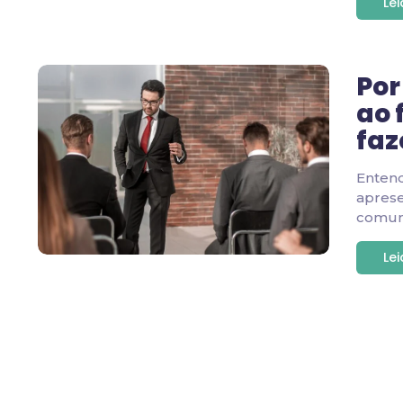
Le
Por
ao 
faz
Enten
apres
comuni
Le