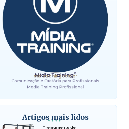
®
Mídia Training
midiatraining.com.br
Comunicação e Oratória para Profissionais
Media Training Profissional
Artigos mais lidos
Treinamento de