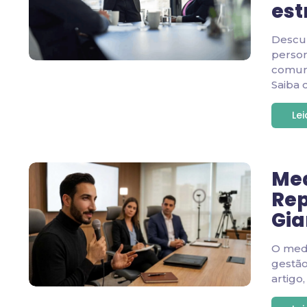
est
Descu
person
comuni
Saiba 
Le
Med
Rep
Gia
O medi
gestão
artigo