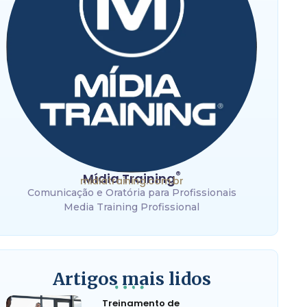
®
Mídia Training
midiatraining.com.br
Comunicação e Oratória para Profissionais
Media Training Profissional
Artigos mais lidos
Treinamento de