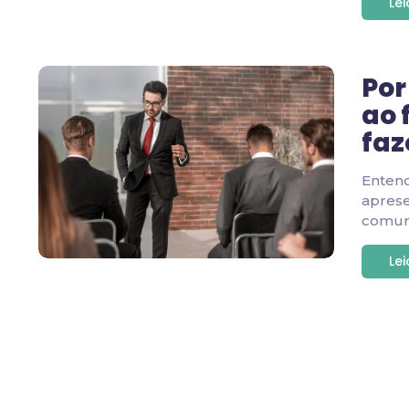
Le
Por
ao 
faz
Enten
apres
comuni
Le