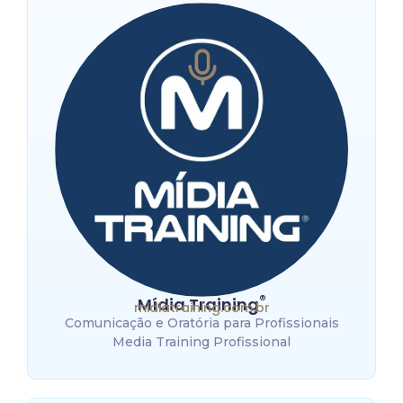
®
Mídia Training
midiatraining.com.br
Comunicação e Oratória para Profissionais
Media Training Profissional