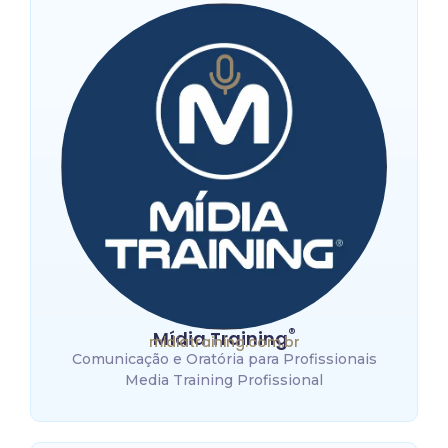
®
Mídia Training
midiatraining.com.br
Comunicação e Oratória para Profissionais
Media Training Profissional