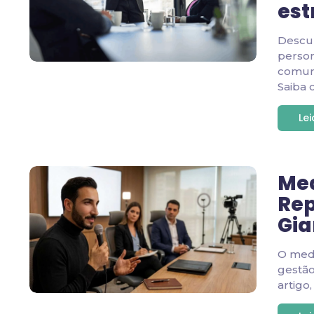
est
Descu
person
comuni
Saiba 
Le
Med
Rep
Gia
O medi
gestão
artigo