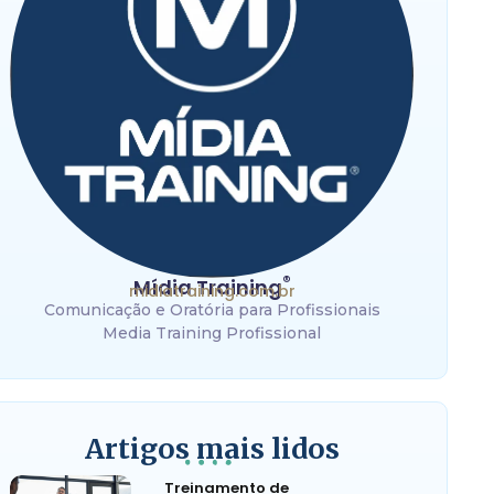
®
Mídia Training
midiatraining.com.br
Comunicação e Oratória para Profissionais
Media Training Profissional
Artigos mais lidos
Treinamento de