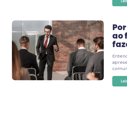
Le
Por
ao 
faz
Enten
apres
comuni
Le