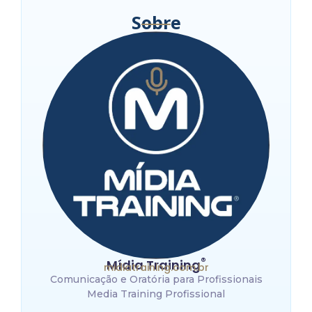
Sobre
®
Mídia Training
midiatraining.com.br
Comunicação e Oratória para Profissionais
Media Training Profissional