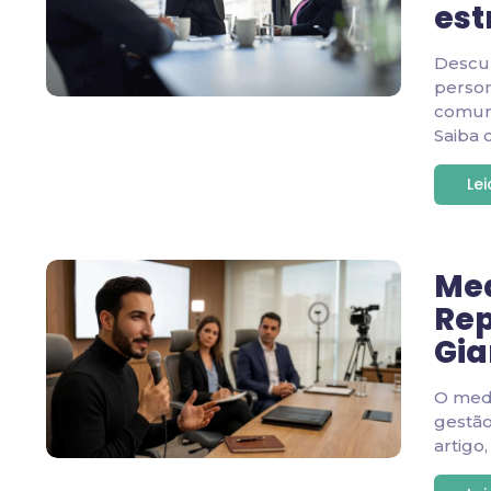
est
Descu
person
comuni
Saiba 
Le
Med
Rep
Gia
O medi
gestão
artigo