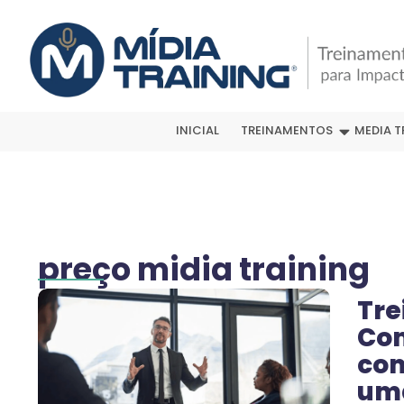
INICIAL
TREINAMENTOS
MEDIA T
preço midia training
Tre
Com
com
um