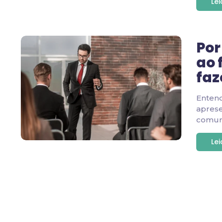
Le
Por
ao 
faz
Enten
apres
comuni
Le