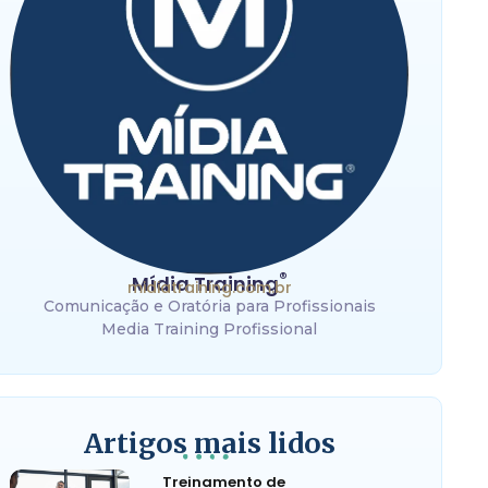
®
Mídia Training
midiatraining.com.br
Comunicação e Oratória para Profissionais
Media Training Profissional
Artigos mais lidos
Treinamento de