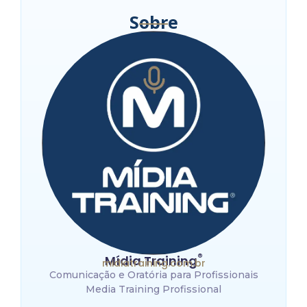
Sobre
®
Mídia Training
midiatraining.com.br
Comunicação e Oratória para Profissionais
Media Training Profissional