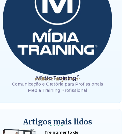
®
Mídia Training
midiatraining.com.br
Comunicação e Oratória para Profissionais
Media Training Profissional
Artigos mais lidos
Treinamento de