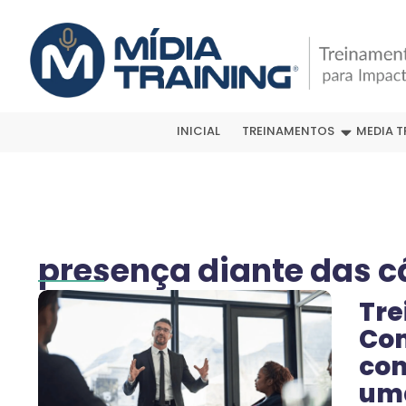
INICIAL
TREINAMENTOS
MEDIA T
presença diante das 
Tre
Com
com
um