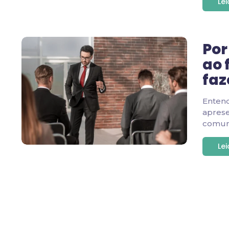
Le
Por
ao 
faz
Enten
apres
comuni
Le