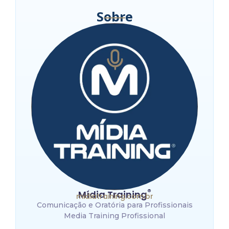
Sobre
®
Mídia Training
midiatraining.com.br
Comunicação e Oratória para Profissionais
Media Training Profissional