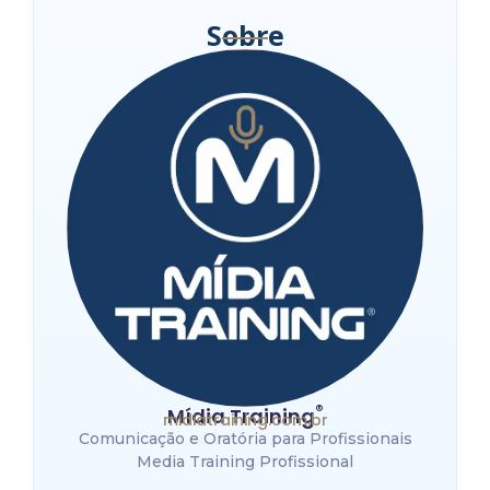
Sobre
®
Mídia Training
midiatraining.com.br
Comunicação e Oratória para Profissionais
Media Training Profissional