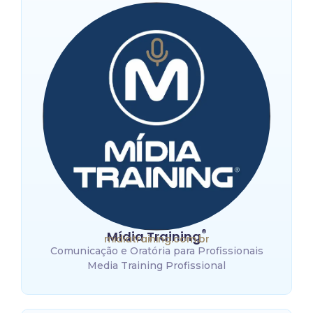
®
Mídia Training
midiatraining.com.br
Comunicação e Oratória para Profissionais
Media Training Profissional