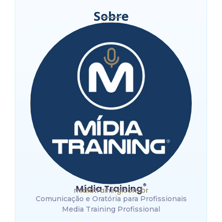
Sobre
®
Mídia Training
midiatraining.com.br
Comunicação e Oratória para Profissionais
Media Training Profissional