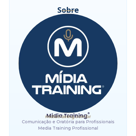
Sobre
®
Mídia Training
midiatraining.com.br
Comunicação e Oratória para Profissionais
Media Training Profissional