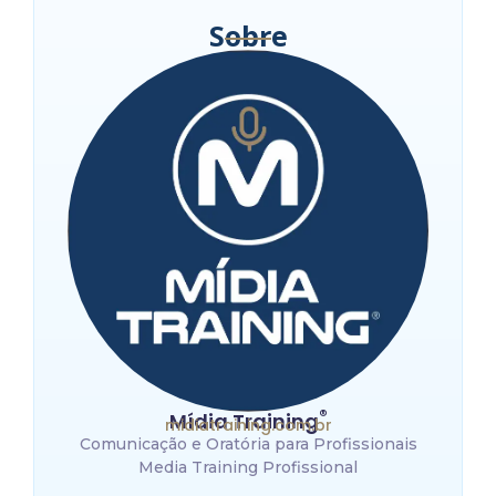
Sobre
®
Mídia Training
midiatraining.com.br
Comunicação e Oratória para Profissionais
Media Training Profissional