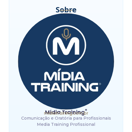
Sobre
®
Mídia Training
midiatraining.com.br
Comunicação e Oratória para Profissionais
Media Training Profissional